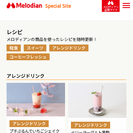
Special Site
メロディアン
企業サイト
レシピ
メロディアンの商品を使ったレシピを随時更新！
軽食
スイーツ
アレンジドリンク
コーヒーフレッシュ
アレンジドリンク
アレンジドリンク
アレンジドリンク
プチぷるんでいちごシェイク
ベリーヨーグルト黒酢