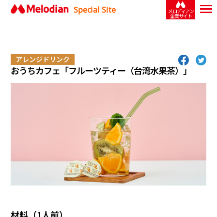
Special Site
メロディアン
企業サイト
アレンジドリンク
おうちカフェ「フルーツティー（台湾水果茶）」
材料（1人前）