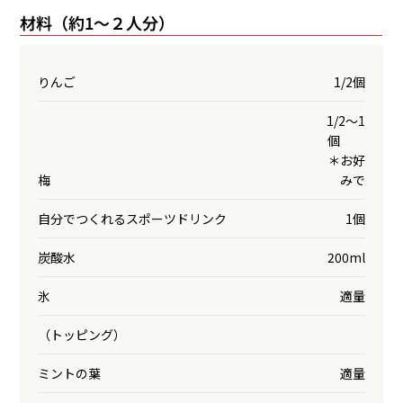
材料（約1～２人分）
りんご
1/2個
1/2〜1
個
＊お好
梅
みで
自分でつくれるスポーツドリンク
1個
炭酸水
200ml
氷
適量
（トッピング）
ミントの葉
適量