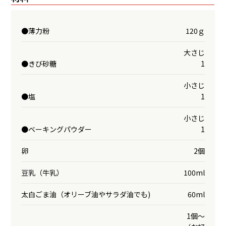
●薄力粉
120ｇ
大さじ
●きび砂糖
1
小さじ
●塩
1
小さじ
●ベーキングパウダー
1
卵
2個
豆乳（牛乳）
100ml
太白ごま油（オリーブ油やサラダ油でも)
60ml
1個〜