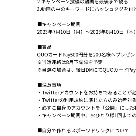
2.キャンペーン投稿の動画を最後まで観る
3.動画の中のキーワードにハッシュタグを付
■キャンペーン期間
2023年7月10日（月）～2023年8月10日（木
■賞品
QUOカードPay500円分を200名様へプレゼン
※当選連絡は8月下旬頃を予定
※当選の場合は、後日DMにてQUOカードPa
■注意事項
・Twitterアカウントをお持ちであることが
・Twitterの利用規約に準じた方のみ選考対
・必ずご自身のアカウントを「公開」にした
・キャンペーン期間中、おひとり様1回まで
■自分で作れるスポーツドリンクについて