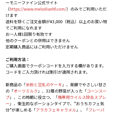
ーモニーファイン公式サイト
（
https://www.melodianhf.com/
）のみでご利用いただ
けます
送料を除くご注文金額が¥3,000（税込）以上のお買い物
でご利用になれます
お一人様1回限り有効です
他のクーポンとの併用はできません
定期購入商品にはご利用いただけません
ご利用方法：
ご購入画面でクーポンコードを入力する欄があります。
コードをご入力頂ければ割引が適用されます。
新商品の「
米粉と豆乳のケーキ
」、発酵でやさしい甘さ
の「
オーツミルク
」、31種の野菜が入った「
コーンスー
プ
」、この時期に役立つ、「
携帯用ウイルス除去スプレ
ー
」、衛生的なポーションタイプで、”おうちカフェ気
分”が楽しめる「
アラカフェキャラメル
」、「
フレーバ